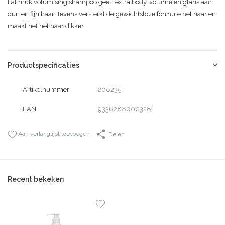
Fat muk volumising shampoo geeft extra body, volume én glans aan
dun en fijn haar. Tevens versterkt de gewichtsloze formule het haar en
maakt het het haar dikker
Productspecificaties
Artikelnummer
200235
EAN
9336288000328
Aan verlanglijst toevoegen
Delen
Recent bekeken