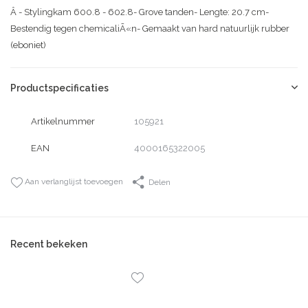
Â - Stylingkam 600.8 - 602.8- Grove tanden- Lengte: 20.7 cm-
Bestendig tegen chemicaliÃ«n- Gemaakt van hard natuurlijk rubber
(eboniet)
Productspecificaties
Artikelnummer
105921
EAN
4000165322005
Aan verlanglijst toevoegen
Delen
Recent bekeken