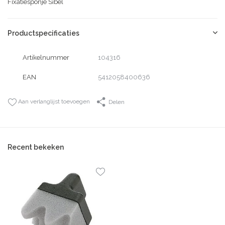
Fixatiesponje Sibel
Productspecificaties
Artikelnummer
104316
EAN
5412058400636
Aan verlanglijst toevoegen
Delen
Recent bekeken