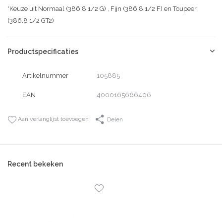
*Keuze uit Normaal (386.8 1/2 G) , Fijn (386.8 1/2 F) en Toupeer
(386.8 1/2 GT2)
Productspecificaties
Artikelnummer
105885
EAN
4000165666406
Aan verlanglijst toevoegen
Delen
Recent bekeken