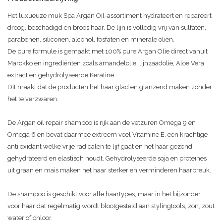
Het luxueuze muk Spa Argan Oil-assortiment hydrateert en repareert
droog, beschadigd en broos haar. De lijn is volledig vrij van sulfaten,
parabenen, siliconen, alcohol, fosfaten en minerale oliën.
De pure formule is gemaakt met 100% pure Argan Olie direct vanuit
Marokko en ingrediënten zoals amandelolie, lijnzaadolie, Aloë Vera
extract en gehydrolyseerde Keratine.
Dit maakt dat de producten het haar glad en glanzend maken zonder
het te verzwaren.
De Argan oil repair shampoo is rijk aan de vetzuren Omega 9 en
Omega 6 en bevat daarmee extreem veel Vitamine E, een krachtige
anti oxidant welke vrije radicalen te lijf gaat en het haar gezond,
gehydrateerd en elastisch houdt. Gehydrolyseerde soja en proteïnes
uit graan en mais maken het haar sterker en verminderen haarbreuk.
De shampoo is geschikt voor alle haartypes, maar in het bijzonder
voor haar dat regelmatig wordt blootgesteld aan stylingtools, zon, zout
water of chloor.