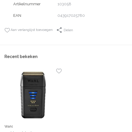
Artikelnummer
103058
EAN
043917025780
Aan verlanglijst toevoegen
Delen
Recent bekeken
Wahl